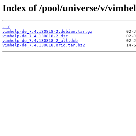
Index of /pool/universe/v/vimhe
../
vimhelp-de_7.4.130818-2.debian.tar.gz
vimhelp-de_7.4.130818-2.dsc
vimhelp-de_7.4.130818-2_all.deb
vimhelp-de_7.4.130818.orig.tar.bz2